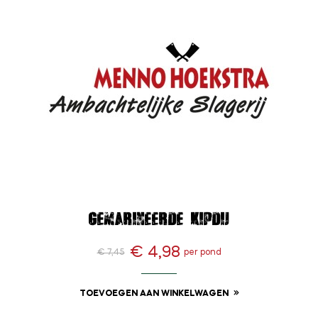
Gemarineerde kipdij
€ 4,98
€ 7,45
per pond
Normale
Prijs
prijs
TOEVOEGEN AAN WINKELWAGEN