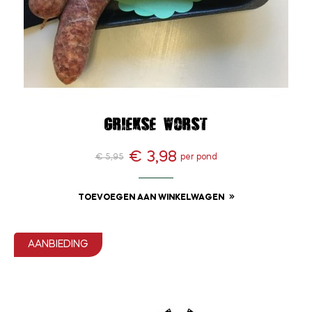
Griekse worst
€ 3,98
€ 5,95
per pond
Normale
Prijs
prijs
TOEVOEGEN AAN WINKELWAGEN
AANBIEDING