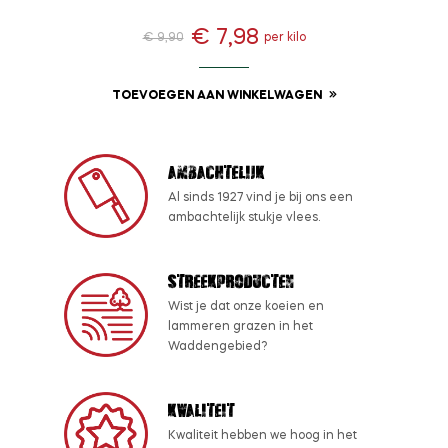
€ 7,98
€ 9,90
per kilo
Normale
Prijs
prijs
TOEVOEGEN AAN WINKELWAGEN
Ambachtelijk
Al sinds 1927 vind je bij ons een
ambachtelijk stukje vlees.
Streekproducten
Wist je dat onze koeien en
lammeren grazen in het
Waddengebied?
Kwaliteit
Kwaliteit hebben we hoog in het