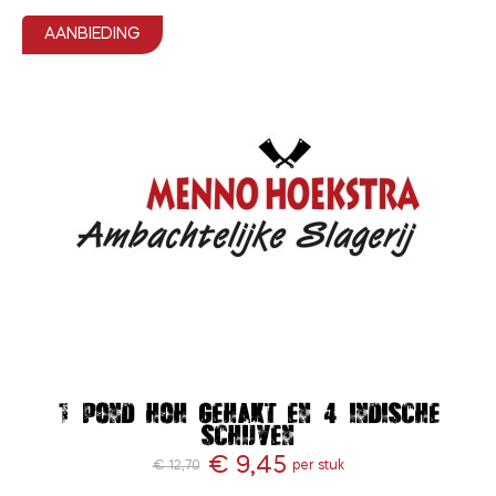
AANBIEDING
1 pond HOH gehakt en 4 Indische
schijven
€ 9,45
€ 12,70
per stuk
Normale
Prijs
prijs