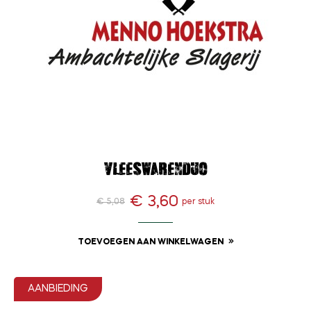
Vleeswarenduo
€ 3,60
€ 5,08
per stuk
Normale
Prijs
prijs
TOEVOEGEN AAN WINKELWAGEN
AANBIEDING