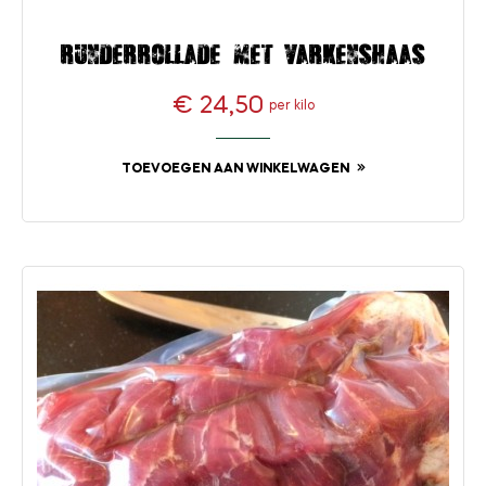
Runderrollade met varkenshaas
€ 24,50
per kilo
Prijs
TOEVOEGEN AAN WINKELWAGEN