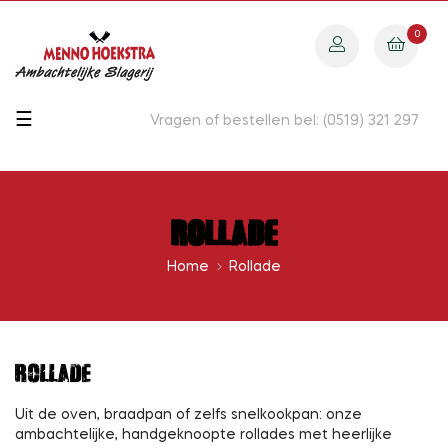
0
Toggle
☰
Vragen of bestellen bel: (0519) 321 297
navigation
Rollade
Home
Rollade
ROLLADE
Uit de oven, braadpan of zelfs snelkookpan: onze
ambachtelijke, handgeknoopte rollades met heerlijke