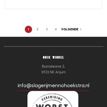
1
2
3
4
VOLGENDE
ONZE WINKEL
Bumaleane 2,
9133 NK Anjum
info@slagerijmennohoekstra.nl