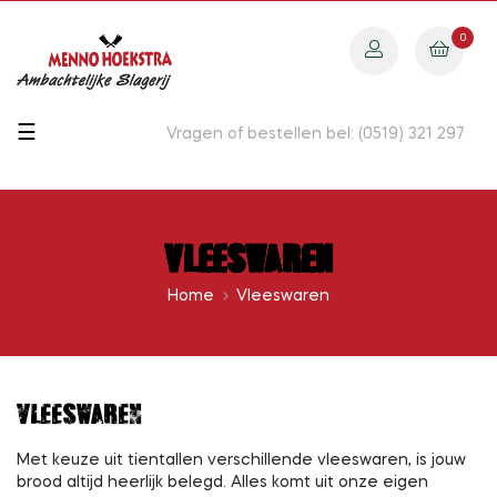
0
Toggle
☰
Vragen of bestellen bel: (0519) 321 297
navigation
Vleeswaren
Home
Vleeswaren
VLEESWAREN
Met keuze uit tientallen verschillende vleeswaren, is jouw
brood altijd heerlijk belegd. Alles komt uit onze eigen