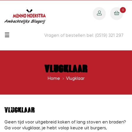
0
Toggle
☰
Vragen of bestellen bel: (0519) 321 297
navigation
Vlugklaar
Home
Vlugklaar
VLUGKLAAR
Geen tijd voor uitgebreid koken of lang stoven en braden?
Ga voor vlugklaar, je hebt volop keuze uit burgers,