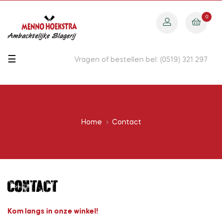
0
Toggle
☰
Vragen of bestellen bel: (0519) 321 297
navigation
Home
Contact
Contact
Kom langs in onze winkel!