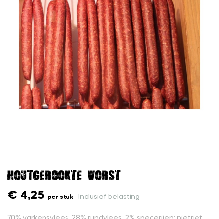
Houtgerookte worst
€ 4,25
Inclusief belasting
per stuk
70% varkensvlees, 28% rundvlees, 2% specerijen: nietriet,