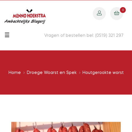
0
Toggle
☰
Vragen of bestellen bel: (0519) 321 297
navigation
Home
Droege Woarst en Spek
Houtgerookte worst