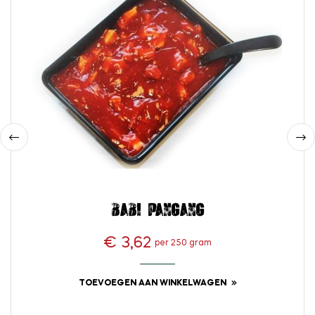
‹
›
Babi pangang
€ 3,62
per 250 gram
Prijs
TOEVOEGEN AAN WINKELWAGEN