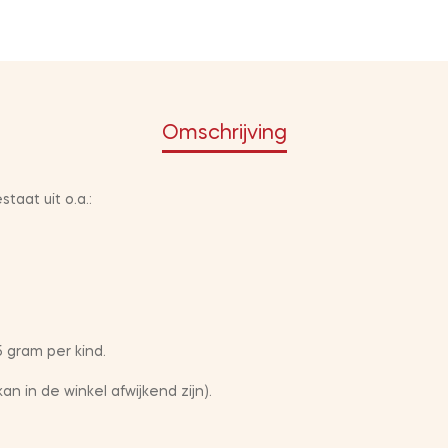
Omschrijving
aat uit o.a.:
5 gram per kind.
s kan in de winkel afwijkend zijn).