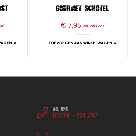
rst
Gourmet schotel
€ 7,95
ram
per persoon
Prijs
WAGEN
TOEVOEGEN AAN WINKELWAGEN
Bel ons
(0519) - 321 297