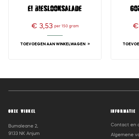
Ei-bieslooksalade
Go
€ 3,53
€
per 150 gram
Prijs
TOEVOEGEN AAN WINKELWAGEN
TOEVOE
ONZE WINKEL
INFORMATIE
Contact en 
Bumaleane 2,
9133 NK Anjum
Algemene v