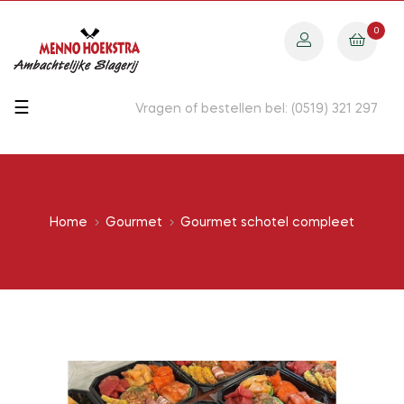
0
Toggle
☰
Vragen of bestellen bel: (0519) 321 297
navigation
Home
Gourmet
Gourmet schotel compleet