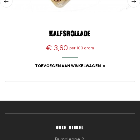
‹
›
Kalfsrollade
€ 3,60
per 100 gram
Prijs
TOEVOEGEN AAN WINKELWAGEN
ONZE WINKEL
Bumaleane 2,