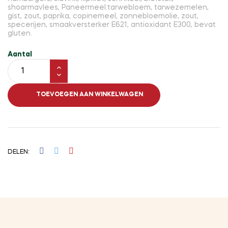
shoarmavlees, Paneermeel:tarwebloem, tarwezemelen,
gist, zout, paprika, copinemeel, zonnebloemolie, zout,
specerijen, smaakversterker E621, antioxidant E300, bevat
gluten.
Aantal
TOEVOEGEN AAN WINKELWAGEN
DELEN