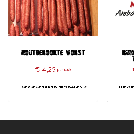
Houtgerookte worst
Run
€ 4,25
per stuk
Prijs
TOEVOEGEN AAN WINKELWAGEN
TOEVOE