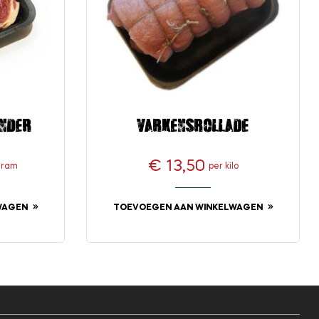
nder
Varkensrollade
€ 13,50
gram
per kilo
Prijs
WAGEN
TOEVOEGEN AAN WINKELWAGEN