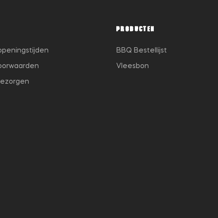
PRODUCTEN
openingstijden
BBQ Bestellijst
oorwaarden
Vleesbon
bezorgen