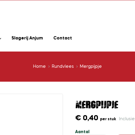
Slagerij Anjum
Contact
Home
Rundvlees
Mergpijpje
Mergpijpje
€ 0,40
Inclusi
per stuk
Aantal