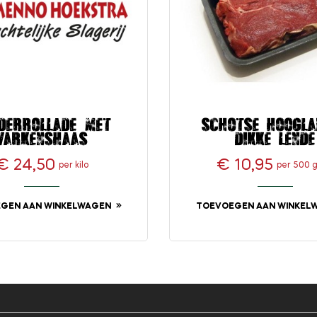
derrollade met
Schotse hoogla
varkenshaas
dikke lende
€ 24,50
€ 10,95
per kilo
per 500 
Prijs
Prijs
GEN AAN WINKELWAGEN
TOEVOEGEN AAN WINKEL