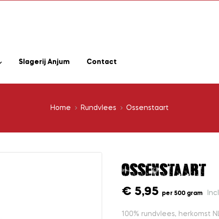
Slagerij Anjum
Contact
Home
Rundvlees
Ossenstaart
Ossenstaart
€ 5,95
Inc
per 500 gram
100% rundvlees, herkomst NL