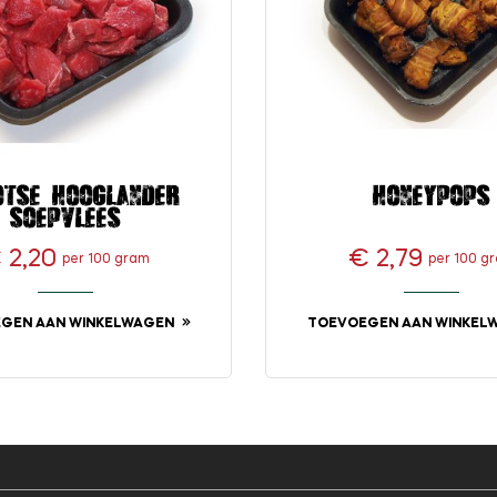
otse hooglander
Honeypops
soepvlees
 2,20
€ 2,79
per 100 gram
per 100 g
Prijs
Prijs
GEN AAN WINKELWAGEN
TOEVOEGEN AAN WINKEL