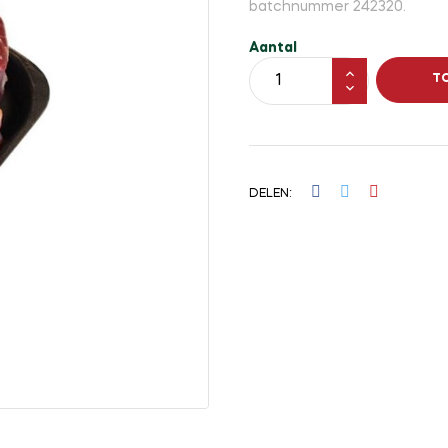
batchnummer 242320.
Aantal
T
DELEN