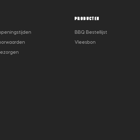
PRODUCTEN
openingstijden
BBQ Bestellijst
oorwaarden
Vleesbon
bezorgen