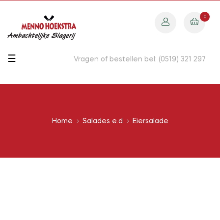
0
Toggle
☰
Vragen of bestellen bel: (0519) 321 297
navigation
Home
Salades e.d
Eiersalade