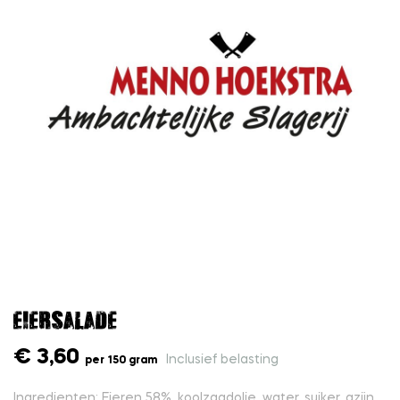
Eiersalade
€ 3,60
Inclusief belasting
per 150 gram
Ingredienten: Eieren 58%, koolzaadolie, water, suiker, azijn,