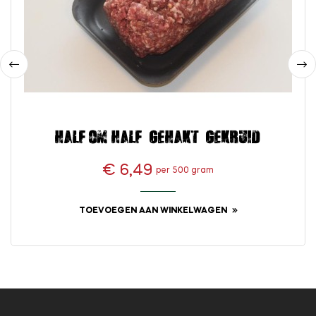
‹
›
Half-om-half gehakt gekruid
€ 6,49
per 500 gram
Prijs
TOEVOEGEN AAN WINKELWAGEN