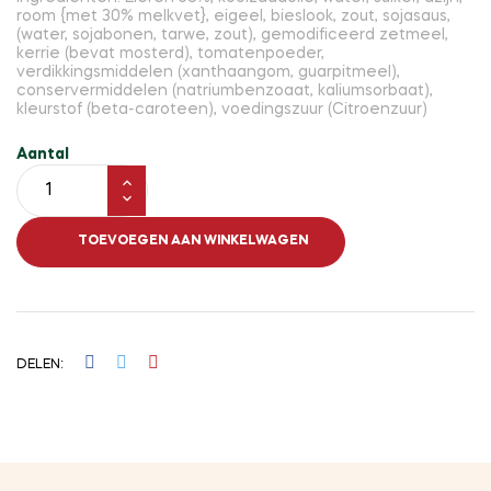
room {met 30% melkvet}, eigeel, bieslook, zout, sojasaus,
(water, sojabonen, tarwe, zout), gemodificeerd zetmeel,
kerrie (bevat mosterd), tomatenpoeder,
verdikkingsmiddelen (xanthaangom, guarpitmeel),
conservermiddelen (natriumbenzoaat, kaliumsorbaat),
kleurstof (beta-caroteen), voedingszuur (Citroenzuur)
Aantal
TOEVOEGEN AAN WINKELWAGEN
DELEN