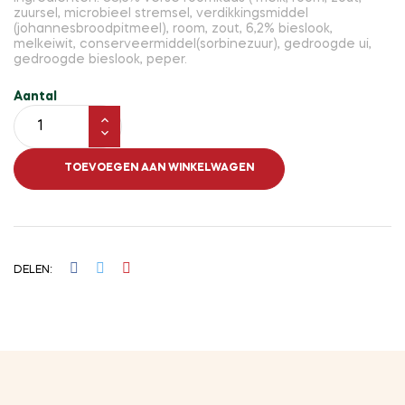
zuursel, microbieel stremsel, verdikkingsmiddel
(johannesbroodpitmeel), room, zout, 6,2% bieslook,
melkeiwit, conserveermiddel(sorbinezuur), gedroogde ui,
gedroogde bieslook, peper.
Aantal
TOEVOEGEN AAN WINKELWAGEN
DELEN