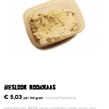
Bieslook roomkaas
€ 5,03
Inclusief belasting
per 150 gram
Ingredienten: 88,5% verse roomkaas ( melk, room, zout,