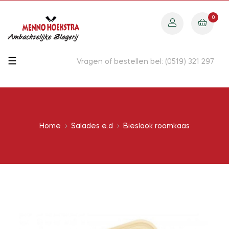
0
Toggle
☰
Vragen of bestellen bel: (0519) 321 297
navigation
Home
Salades e.d
Bieslook roomkaas