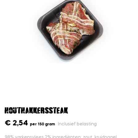
Houthakkerssteak
€ 2,54
Inclusief belasting
per 150 gram
98% varkensvlees 2% ingrediënten: zout, kruidnagel,