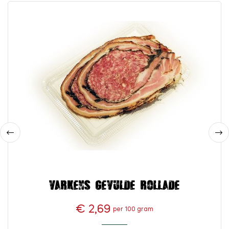
‹
›
Varkens gevulde rollade
€ 2,69
per 100 gram
Prijs