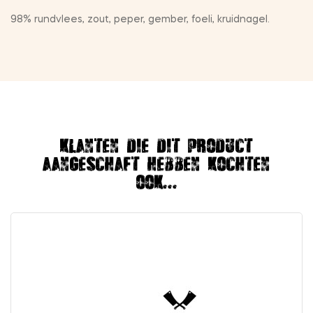
98% rundvlees, zout, peper, gember, foeli, kruidnagel.
Klanten die dit product
aangeschaft hebben kochten
ook...