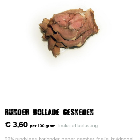
Runder rollade gesneden
€ 3,60
Inclusief belasting
per 100 gram
99% rundvlees, koriander, peper, gember, foelie, kruidnagel,