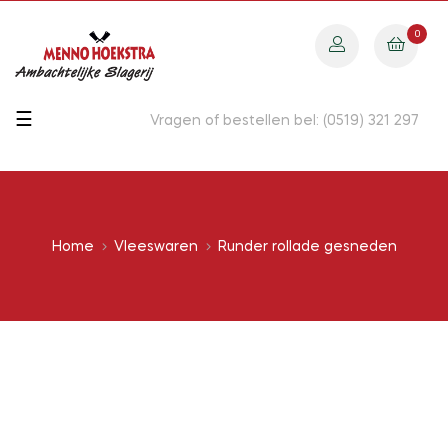
0
Toggle
☰
Vragen of bestellen bel: (0519) 321 297
navigation
Home
Vleeswaren
Runder rollade gesneden