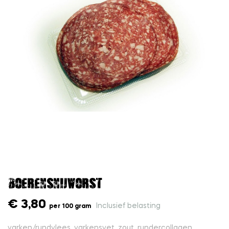
Boerensnijworst
€ 3,80
Inclusief belasting
per 100 gram
varken/rundvlees, varkensvet, zout, rundercollagen,