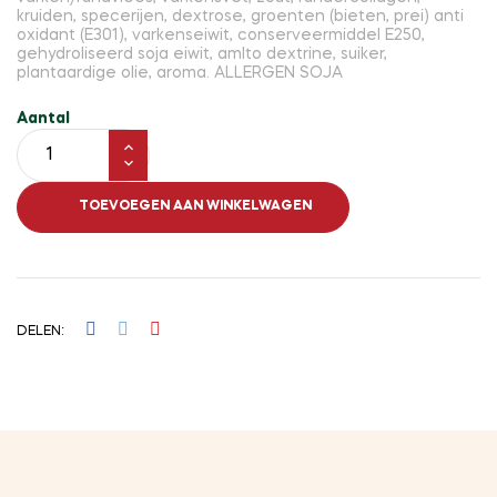
kruiden, specerijen, dextrose, groenten (bieten, prei) anti
oxidant (E301), varkenseiwit, conserveermiddel E250,
gehydroliseerd soja eiwit, amlto dextrine, suiker,
plantaardige olie, aroma. ALLERGEN SOJA
Aantal
TOEVOEGEN AAN WINKELWAGEN
DELEN