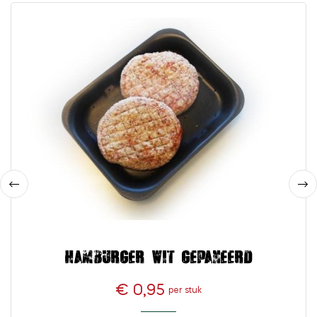
‹
›
Hamburger wit gepaneerd
€ 0,95
per stuk
Prijs