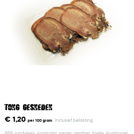
Tong gesneden
€ 1,20
Inclusief belasting
per 100 gram
99% rundvlees, koriander, peper, gember, foelie, kruidnagel,