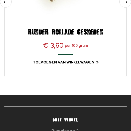
‹
›
Runder rollade gesneden
€ 3,60
per 100 gram
Prijs
TOEVOEGEN AAN WINKELWAGEN
ONZE WINKEL