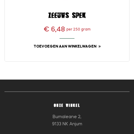
Zeeuws spek
€ 6,48
per 250 gram
Prijs
TOEVOEGEN AAN WINKELWAGEN
ONZE WINKEL
Bumaleane 2,
9133 NK Anjum