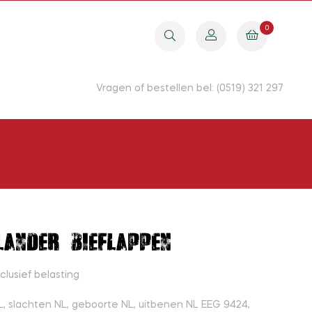
0
Vragen of bestellen bel: (0519) 321 297
lander bieflappen
nclusief belasting
, slachten NL, geboorte NL, uitbenen NL EEG 9424,