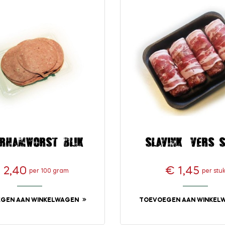
rhamworst blik
Slavink (vers s
 2,40
€ 1,45
per 100 gram
per stu
Prijs
Prijs
GEN AAN WINKELWAGEN
TOEVOEGEN AAN WINKEL