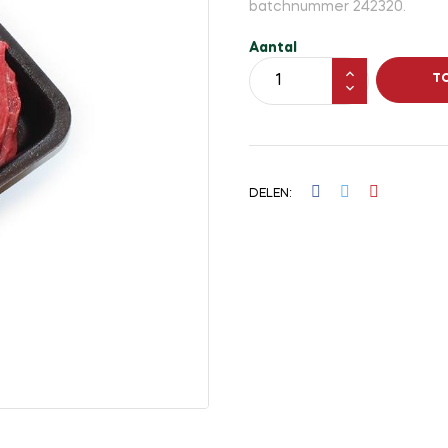
batchnummer 242320.
Aantal
T
DELEN