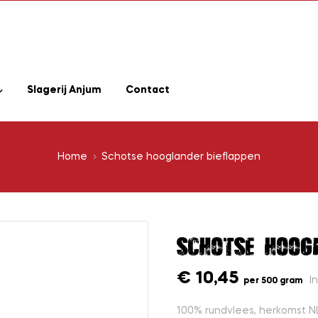
Slagerij Anjum
Contact
Home
Schotse hooglander bieflappen
Schotse hoog
€ 10,45
I
per 500 gram
100% rundvlees, herkomst NL