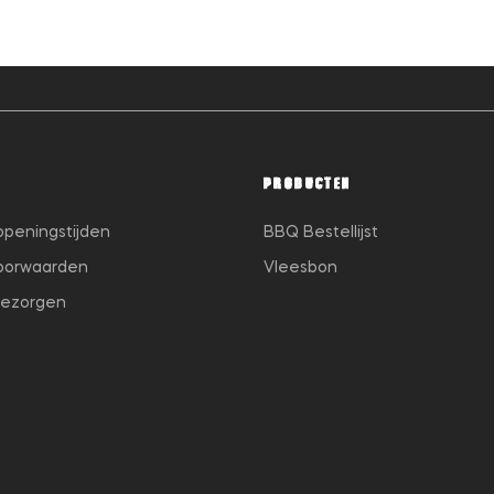
PRODUCTEN
openingstijden
BBQ Bestellijst
oorwaarden
Vleesbon
bezorgen