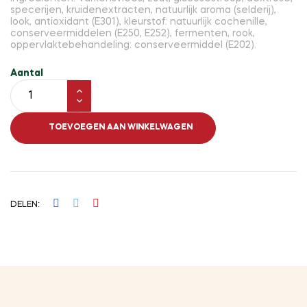
specerijen, kruidenextracten, natuurlijk aroma (selderij),
look, antioxidant (E301), kleurstof: natuurlijk cochenille,
conserveermiddelen (E250, E252), fermenten, rook,
oppervlaktebehandeling: conserveermiddel (E202).
Aantal
TOEVOEGEN AAN WINKELWAGEN
DELEN