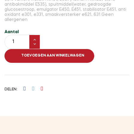
antibakmiddel E535), spuitmiddel(water, gedroogde
glucosestroop, emulgator E450, E451, stabilisator E451, anti
oxidant e301, e331, smaakversterker e621, 631.Geen
allergenen
Aantal
TOEVOEGEN AAN WINKELWAGEN
DELEN