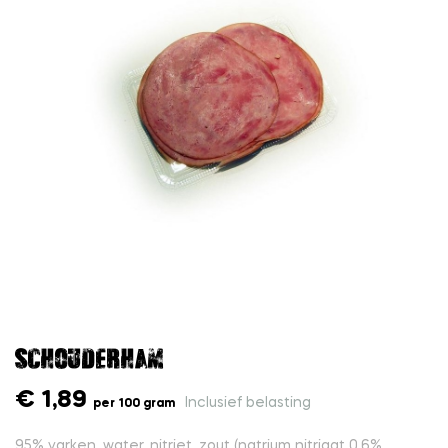
Schouderham
€ 1,89
Inclusief belasting
per 100 gram
95% varken, water, nitriet, zout (natrium nitriaat 0,6%,