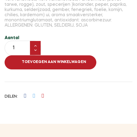
tarwe, rogge), zout, specerijen )koriander, peper, paprika,
kurkuma, selderijzaad, gember, fenegriek, foelie, komijn,
chilies, kardemom) ui, aroma smaakversterker,
monontriumglutamaat, antioxidant: ascorbinezuur.
ALLERGENEN: GLUTEN, SELDERIJ, SOJA
Aantal
TOEVOEGEN AAN WINKELWAGEN
DELEN