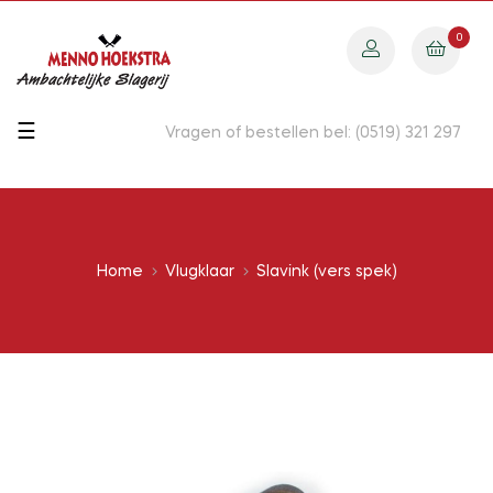
0
Toggle
☰
Vragen of bestellen bel: (0519) 321 297
navigation
Home
Vlugklaar
Slavink (vers spek)