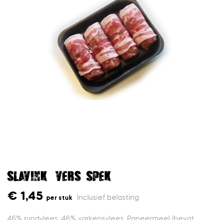
Slavink (vers spek)
€ 1,45
Inclusief belasting
per stuk
46% rundvlees, 46% varkensvlees, Paneermeel (bevat