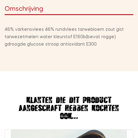
Omschrijving
46% varkensvlees 46% rundvlees tarwebloem zout gist
tarwezetmelen water kleurstof E160b(bevat rogge)
gdroogde glucose stroop antioxidant E300
Klanten die dit product
aangeschaft hebben kochten
ook...