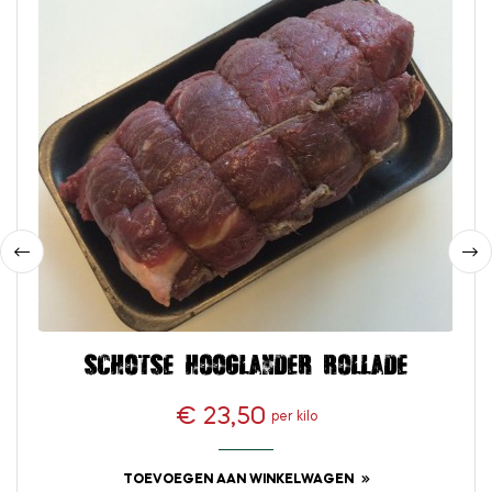
‹
›
Schotse hooglander rollade
€ 23,50
per kilo
Prijs
TOEVOEGEN AAN WINKELWAGEN